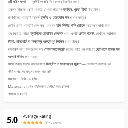
৩টি চেইন পকেট
— প্রতিটি পকেটই বিশেষভাবে ডিজাইন করা।
একদম সামনের ছোট পকেটে রাখতে পারবেন
ক্যাবল, খুচরা টাকা
ইত্যাদি।
মাঝখানের পকেটটি আদর্শ
চার্জার ও হেডফোন বক্স
রাখার জন্য।
মেইন চেইন পকেটটি বেশ বড়, যেখানে
হাফ লিটার পানি বোতল
আরামসে রাখা যাবে।
এর ভিতরে আছে
ফ্যাব্রিক মোবাইল সেকশন
এবং একটি
চেইন পকেট
, যেখানে নিরাপদে
টাকা, পাসপোর্ট বা অন্যান্য গুরুত্বপূর্ণ জিনিস
রাখা যাবে।
কমপ্যাক্ট হলেও ভিতরে চমৎকার
স্পেস ম্যানেজমেন্ট
রয়েছে, তাই এক ব্যাগেই
ছোটখাটো ট্যুরের সব
দরকারি জিনিস
বহন সম্ভব।
সাথে থাকছে সহজে বহনের জন্য
স্টাইলিশ ও আরামদায়ক স্ট্র্যাপ
— যেকোনো বয়সের এবং
স্টাইল-পছন্দের মানুষের জন্য পারফেক্ট।
সাইজঃ ১০ ইঞ্চি - ৬ ইঞ্চি
Material: ১০০% অরিজিনাল লেদার/ গরুর চামড়া
কালারঃ চকোলেট
Average Rating
5.0
(3 Reviews)