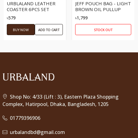
URBLALAND LEATHER
JEFF POUCH BAG - LIGHT
COASTER 6PCS SET
BROWN OIL PULLUP
৳579
৳1,799
BUY NOW
ADD TO CART
STOCK OUT
Shop No: 4/33 (Lift : 3), Eastern Plaza Shopping
Complex, Hatirpool, Dhaka, Bangladesh, 1205
01779396906
urbalandbd@gmail.com