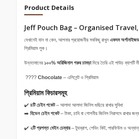
Product Details
Jeff Pouch Bag – Organised Travel
যেখানেই যান না কেন, আপনার প্রয়োজনীয় সবকিছু রাখুন
একদম অর্গানাইজড 
প্রিমিয়াম লুক।
উন্নতমানের
১০০% অরিজিনাল গরুর চামড়া
দিয়ে তৈরি এই পাউচ ব্যাগটি দী
????
Chocolate
– এলিগেন্ট ও প্রিমিয়াম
প্রিমিয়াম ফিচারসমূহ
✔️
৪টি চেইন পকেট
– আলাদা আলাদা জিনিস গুছিয়ে রাখার সুবিধা
➡️
হিডেন চেইন পকেট
– টাকা, চাবি বা গোপনীয় জিনিস নিরাপদে রাখার জন্
✔️
২টি প্রশস্ত মেইন চেম্বার
– টুথব্রাশ, শেভিং কিট, পারফিউম ও অন্যান