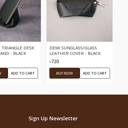
CO
CH
 TRIANGLE DESK
DEMI SUNGLASS/GLASS
AND - BLACK
LEATHER COVER - BLACK
৳1,
৳720
W
ADD TO CART
BUY NOW
ADD TO CART
Sign Up Newsletter