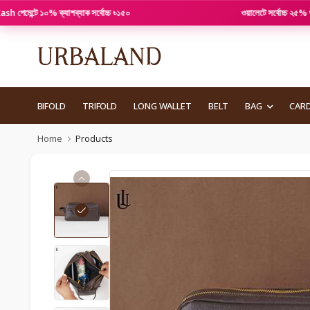
ে ১০% ক্যাশব্যাক সর্বোচ্চ ৳১৫০
ওয়ালেটে সর্বোচ্চ ২৫% পর্যন্ত ছাড়
BIFOLD
TRIFOLD
LONG WALLET
BELT
BAG
CAR
Home
Products