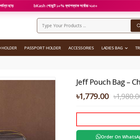
bKash পেমেন্টে ১০% ক্যাশব্যাক সর্বোচ্চ ৳১৫০
ওয়ালেট
D HOLDER
PASSPORT HOLDER
ACCESSORIES
LADIES BAG
T
Jeff Pouch Bag – C
৳1,779.00
৳1,980.0
Order On WhatsA