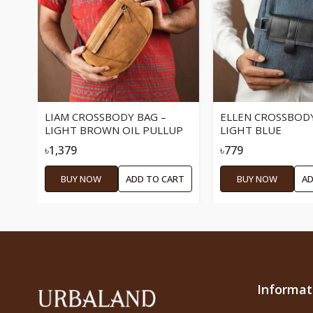
LIAM CROSSBODY BAG –
ELLEN CROSSBODY
LIGHT BROWN OIL PULLUP
LIGHT BLUE
৳1,379
৳779
BUY NOW
ADD TO CART
BUY NOW
AD
Informat