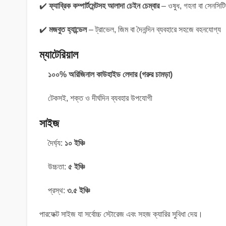
✔️
ফ্যাব্রিক কম্পার্টমেন্টসহ আলাদা চেইন চেম্বার
– ওষুধ, গহনা বা সেনসিট
✔️
মজবুত হ্যান্ডেল
– ট্রাভেল, জিম বা দৈনন্দিন ব্যবহারে সহজে বহনযোগ্য
ম্যাটেরিয়াল
১০০% অরিজিনাল কাউহাইড লেদার (গরুর চামড়া)
টেকসই, শক্ত ও দীর্ঘদিন ব্যবহার উপযোগী
সাইজ
দৈর্ঘ্য:
১০ ইঞ্চি
উচ্চতা:
৫ ইঞ্চি
প্রস্থ:
৩.৫ ইঞ্চি
পারফেক্ট সাইজ যা সর্বোচ্চ স্টোরেজ এবং সহজ ক্যারির সুবিধা দেয়।