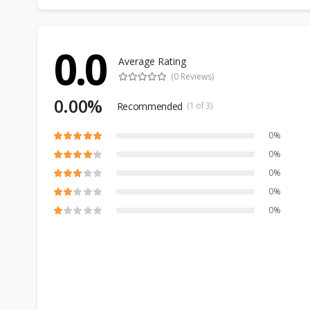
0.0
Average Rating
(0 Reviews)
0.00%
Recommended
(1 of 3)
0%
0%
0%
0%
0%