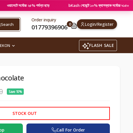
ে সর্বোচ্চ ২৫% পর্যন্ত ছাড়
bKash পেমেন্টে ১০% ক্যাশব্যাক সর্বোচ্চ ৳১৫০
Order inquiry
0
Login/Register
Search
01779396906
FLASH SALE
REKON
hocolate
0
Save 10%
STOCK OUT
pp
Call For Order