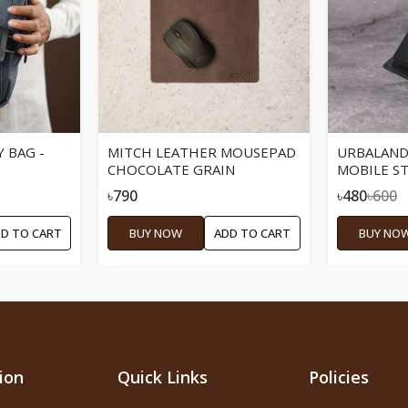
 BAG -
MITCH LEATHER MOUSEPAD
URBALAND
CHOCOLATE GRAIN
MOBILE ST
৳790
৳480
৳600
D TO CART
BUY NOW
ADD TO CART
BUY NO
ion
Quick Links
Policies