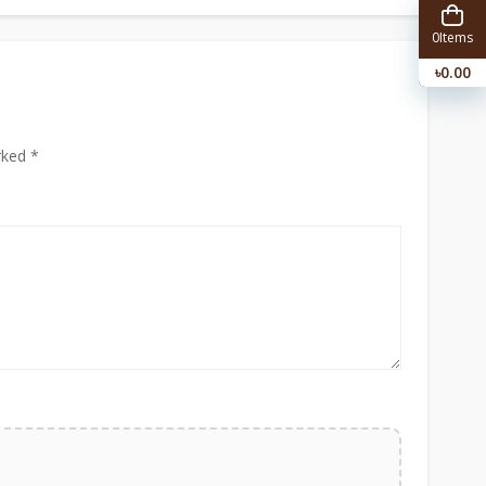
0
Items
৳0.00
rked *