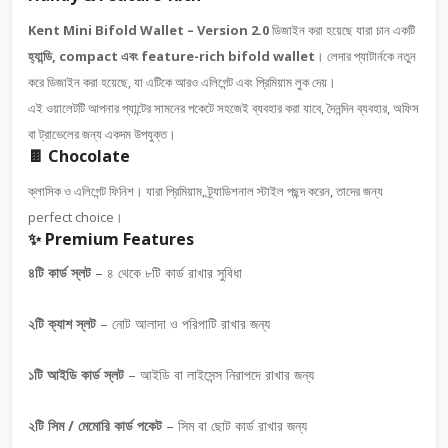
Kent Mini Bifold Wallet – Version 2.0
ডিজাইন করা হয়েছে যারা চান একটি
হ্যান্ডি, compact এবং feature-rich bifold wallet
। লেদার প্যাটার্নকে নতুন
করে ডিজাইন করা হয়েছে, যা এটিকে আরও এলিগেন্ট এবং প্রিমিয়াম লুক দেয়।
এই ওয়ালেটটি আপনার প্যান্টের সামনের পকেটে সহজেই ব্যবহার করা যাবে, দৈনন্দিন ব্যবহার, অফিস
বা ট্রাভেলের জন্য একদম উপযুক্ত।
🍫 Chocolate
ক্লাসিক ও এলিগেন্ট ফিনিশ। যারা প্রিমিয়াম, ট্র্যাডিশনাল স্টাইল পছন্দ করেন, তাদের জন্য
perfect choice।
✨ Premium Features
৪টি কার্ড স্লট
– ৪ থেকে ৮টি কার্ড রাখার সুবিধা
২টি ক্যাশ স্লট
– নোট আলাদা ও পরিপাটি রাখার জন্য
১টি আইডি কার্ড স্লট
– আইডি বা লাইসেন্স নিরাপদে রাখার জন্য
২টি সিম / মেমোরি কার্ড পকেট
– সিম বা ছোট কার্ড রাখার জন্য