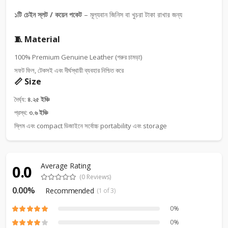
১টি চেইন স্লট / কয়েন পকেট
– মূল্যবান জিনিস বা খুচরা টাকা রাখার জন্য
🧵 Material
100% Premium Genuine Leather (গরুর চামড়া)
সফট ফিল, টেকসই এবং দীর্ঘস্থায়ী ব্যবহার নিশ্চিত করে
📏 Size
দৈর্ঘ্য:
৪.২৫ ইঞ্চি
প্রস্থ:
৩.৬ ইঞ্চি
স্লিম এবং compact ডিজাইনে সর্বোচ্চ portability এবং storage
Average Rating
0.0
(0 Reviews)
0.00%
Recommended
(1 of 3)
0%
0%