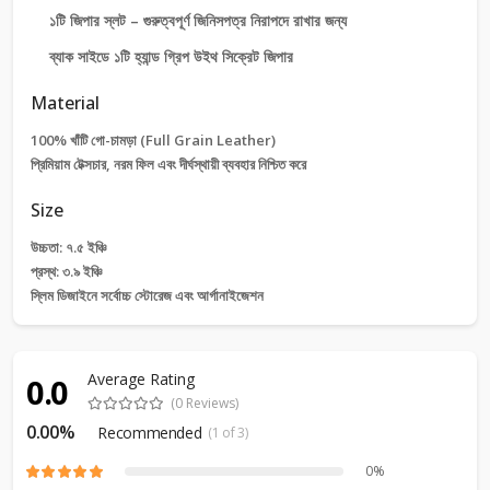
১টি জিপার স্লট – গুরুত্বপূর্ণ জিনিসপত্র নিরাপদে রাখার জন্য
ব্যাক সাইডে ১টি হ্যান্ড গ্রিপ উইথ সিক্রেট জিপার
Material
100% খাঁটি গো-চামড়া (Full Grain Leather)
প্রিমিয়াম টেক্সচার, নরম ফিল এবং দীর্ঘস্থায়ী ব্যবহার নিশ্চিত করে
Size
উচ্চতা: ৭.৫ ইঞ্চি
প্রস্থ: ৩.৯ ইঞ্চি
স্লিম ডিজাইনে সর্বোচ্চ স্টোরেজ এবং আর্গানাইজেশন
Average Rating
0.0
(0 Reviews)
0.00%
Recommended
(1 of 3)
0%