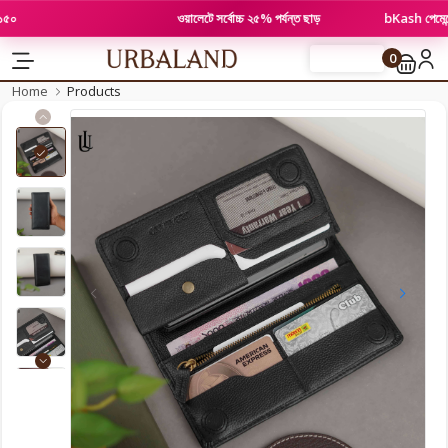
ওয়ালেটে সর্বোচ্চ ২৫% পর্যন্ত ছাড়
bKash পেমেন্টে ১০%
0
FLASH SALE
Home
Products