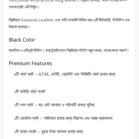
functional এবং practical long wallet। দৈনন্দিন ব্যবহার, অফিস বা ট্রাভেল—
সবক্ষেত্রেই এটি নিখুঁত।
প্রিমিয়াম Genuine Leather এবং স্মার্ট লেআউট নিশ্চিত করে এটি দীর্ঘস্থায়ী, স্টাইলিশ এবং
নিরাপদ ব্যবহার।
Black Color
ক্লাসিক ও এলিগেন্ট ফিনিশ। যারা ট্র্যাডিশনাল প্রিমিয়াম স্টাইল পছন্দ করেন, তাদের জন্য আদর্শ।
Premium Features
৬টি কার্ড স্লট – ATM, ডেবিট, ক্রেডিট এবং ভিজিটিং কার্ড রাখার জন্য
১টি আইডি কার্ড পকেট
১টি নগদ স্লট – বড় নোট আলাদা ও পরিপাটি রাখার সুবিধা
১টি মোবাইল স্লট – স্মার্টফোন রাখার জন্য নিরাপদ এবং সহজ অ্যাকসেস
১টি কয়েন পকেট – খুচরা টাকা আলাদা রাখার জন্য