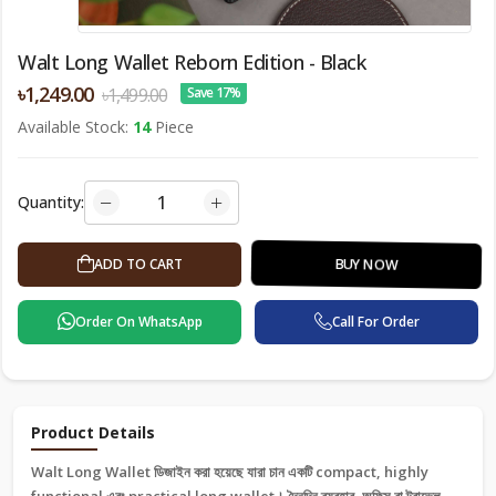
Walt Long Wallet Reborn Edition - Black
৳1,249.00
৳1,499.00
Save 17%
Available Stock:
14
Piece
Quantity:
ADD TO CART
BUY NOW
Order On WhatsApp
Call For Order
Product Details
Walt Long Wallet ডিজাইন করা হয়েছে যারা চান একটি compact, highly