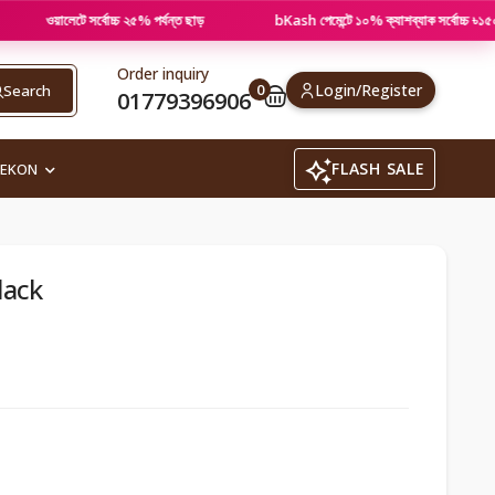
লেটে সর্বোচ্চ ২৫% পর্যন্ত ছাড়
bKash পেমেন্টে ১০% ক্যাশব্যাক সর্বোচ্চ ৳১৫০
Order inquiry
0
Login/Register
Search
01779396906
FLASH SALE
REKON
lack