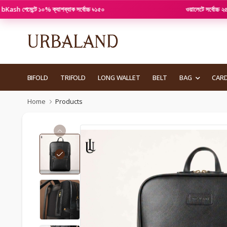
্টে ১০% ক্যাশব্যাক সর্বোচ্চ ৳১৫০
ওয়ালেটে সর্বোচ্চ ২৫% পর্যন্ত ছ
BIFOLD
TRIFOLD
LONG WALLET
BELT
BAG
CAR
Home
Products