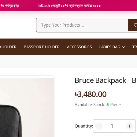
াড়
bKash পেমেন্টে ১০% ক্যাশব্যাক সর্বোচ্চ ৳১৫০
ওয়া
D HOLDER
PASSPORT HOLDER
ACCESSORIES
LADIES BAG
T
Bruce Backpack - B
৳3,480.00
Available Stock:
5
Piece
Quantity: