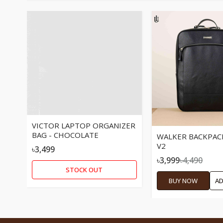
VICTOR LAPTOP ORGANIZER
WALKER BACKPACK
BAG - CHOCOLATE
V2
৳3,499
৳3,999
৳4,490
STOCK OUT
BUY NOW
AD