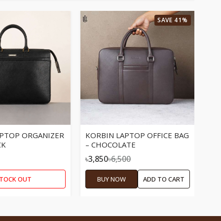
SAVE 41%
BR
CH
APTOP ORGANIZER
KORBIN LAPTOP OFFICE BAG
CK
– CHOCOLATE
৳3,
৳3,850
৳6,500
TOCK OUT
BUY NOW
ADD TO CART