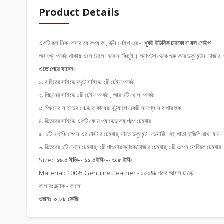
Product Details
একটি ক্লাসিক লেদার ব্যাকপ্যাক , বক্সি শেইপ এর -
খুবই ইউনিক চারকোণা বক্স শেইপ
!
অসংখ্য পকেট থাকায় এলোমেলো হবে না কিছুই। ল্যাপটপ থেকে শুরু করে ডকুমেন্টস, চার্জার, গ
এতে পেয়ে যাবেন:
১. বাহিরের সাইডে ফ্রন্ট সাইডে ২টি চেইন পকেট
২. পিছনের সাইডে ১টি চেইন পকেট , আর ২টি খোলা পকেট
৩. পিছনের সাইডের শোল্ডার[কাধের] স্ট্র্যাপে একটি সানগ্লাস রাখার হুক
৪. ভিতরের সাইডে একটি ফোম প্যাডেড ল্যাপটপ চেম্বার
৫. ১টি ২ ইঞ্চি স্পেস এর মাস্টার চেম্বার, যাতে ডকুমেন্ট , ডেয়ারী , বই খাতা ইজিলি রাখা যায়
৬. ভিতরের ১টি চেইন চেম্বার, ২টি পাওয়ার ব্যাংক/চার্জার চেম্বার, ১টি ওপেন ফেব্রিক চেম্বার
Size:
১৬.৫ ইঞ্চি-- ১১.৫ইঞ্চি -- ৩.৫ ইঞ্চি
Material: 100% Genuine Leather - ১০০% গরুর আসল চামড়া
কালারঃ ব্ল্যাক - কালো
ওজনঃ ০.৮৮ কেজি