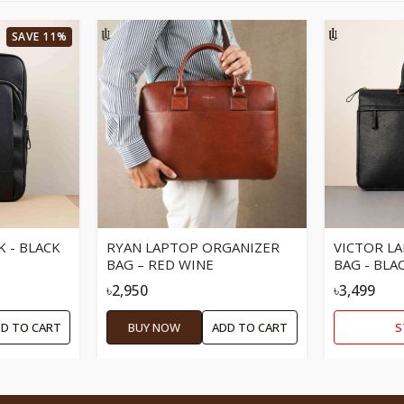
SAVE 11%
 - BLACK
RYAN LAPTOP ORGANIZER
VICTOR L
BAG – RED WINE
BAG - BLA
৳2,950
৳3,499
D TO CART
BUY NOW
ADD TO CART
S