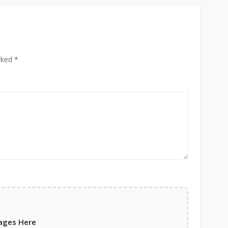
rked *
ages Here