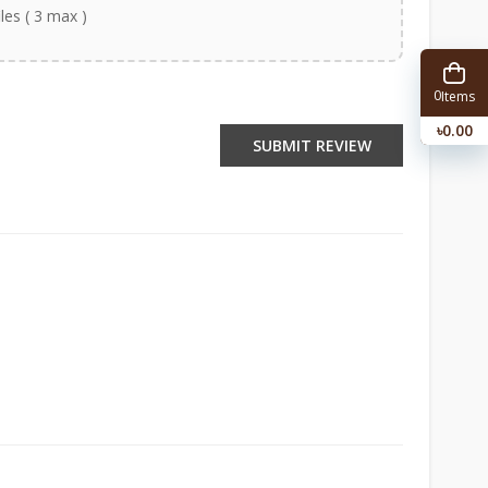
iles ( 3 max )
0
Items
৳0.00
SUBMIT REVIEW