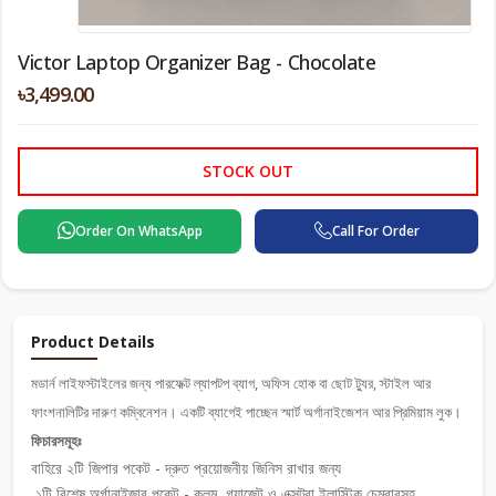
Victor Laptop Organizer Bag - Chocolate
৳3,499.00
STOCK OUT
Order On WhatsApp
Call For Order
Product Details
মডার্ন লাইফস্টাইলের জন্য পারফেক্ট ল্যাপটপ ব্যাগ, অফিস হোক বা ছোট ট্যুর, স্টাইল আর
ফাংশনালিটির দারুণ কম্বিনেশন। একটি ব্যাগেই পাচ্ছেন স্মার্ট অর্গানাইজেশন আর প্রিমিয়াম লুক।
ফিচারসমূহঃ
বাহিরে ২টি জিপার পকেট - দ্রুত প্রয়োজনীয় জিনিস রাখার জন্য
১টি বিশেষ অর্গানাইজার পকেট - কলম, গ্যাজেট ও এক্সট্রা ইলাস্টিক চেম্বারসহ