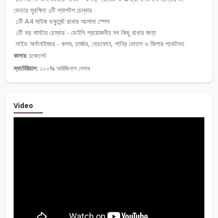
ভেতরে সুরক্ষিত ১টি ল্যাপটপ চেম্বার
১টি A4 সাইজ ডকুমেন্ট রাখার আলাদা স্পেস
১টি বড় মাস্টার চেম্বার - ডেইলি প্রয়োজনীয় সব কিছু রাখার জন্য
সাইড অর্গানাইজার - কলম, চার্জার, হেডফোন, পানির বোতল ও জিপার পকেটসহ
কালার:
চকোলেট
ম্যাটেরিয়াল:
১০০% অরিজিনাল লেদার
Video