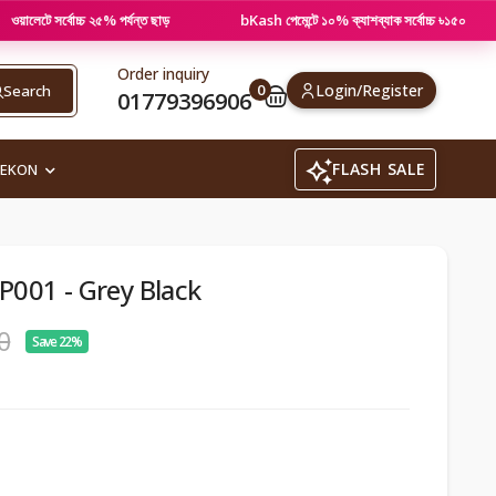
র্বোচ্চ ২৫% পর্যন্ত ছাড়
bKash পেমেন্টে ১০% ক্যাশব্যাক সর্বোচ্চ ৳১৫০
Order inquiry
0
Login/Register
Search
01779396906
FLASH SALE
REKON
P001 - Grey Black
0
Save 22%