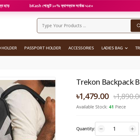
bKash পেমেন্টে ১০% ক্যাশব্যাক সর্বোচ্চ ৳১৫০
ওয়ালেটে স
D HOLDER
PASSPORT HOLDER
ACCESSORIES
LADIES BAG
T
Trekon Backpack B
৳1,479.00
৳1,890.0
Available Stock:
41
Piece
Quantity: