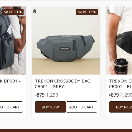
SAVE 11%
SAVE 32%
 BP001 -
TREKON CROSSBODY BAG
TREKON C
CB001 - GREY
CB001 - B
৳879
৳1,290
৳879
৳1,29
D TO CART
BUY NOW
ADD TO CART
BUY NO