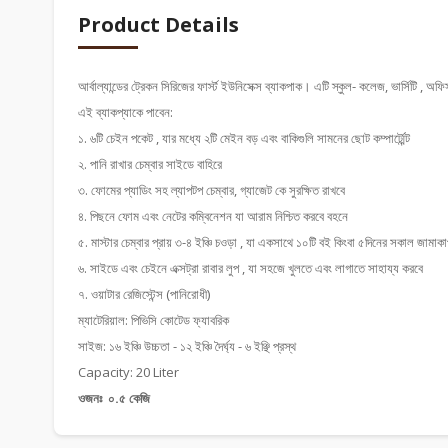
Product Details
আর্বাল্যান্ডের ট্রেকন সিরিজের ফার্স্ট ইউনিসেক্স ব্যাকপাক। এটি স্কুল- কলেজ, ভার্সিটি , অফি
এই ব্যাকপ্যাকে পাবেন:
১. ৬টি চেইন পকেট , যার মধ্যে ২টি মেইন বড় এবং বাকিগুলি সামনের ছোট কম্পার্ট্মেন্ট
২. পানি রাখার চেম্বার সাইডে বাহিরে
৩. ফোমের প্যাডিং সহ ল্যাপটপ চেম্বার, গ্যাজেট কে সুরক্ষিত রাখবে
৪. পিছনে ফোম এবং নেটের কম্বিনেশন যা আরাম নিশ্চিত করবে বহনে
৫. মাস্টার চেম্বার প্রায় ৩-৪ ইঞ্চি চওড়া , যা একসাথে ১০টি বই কিংবা ৫দিনের সকাল জামাক
৬. সাইডে এবং চেইনে এক্সট্রা রাবার লুপ , যা সহজে খুলতে এবং লাগাতে সাহায্য করবে
৭. ওয়াটার রেজিস্টেন্স (পানিরোধী)
ম্যাটেরিয়াল: পিভিসি কোটেড ফ্যাবরিক
সাইজ: ১৬ ইঞ্চি উচ্চতা - ১২ ইঞ্চি দৈর্ঘ্য - ৬ ইঞ্ছি প্রস্থ
Capacity: 20 Liter
ওজনঃ ০.৫ কেজি