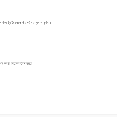
স কিংবা টুর-ট্রাভেলে দিবে সর্বাধিক সূযোগ-সুবিধা।
াপড় ক্যারি করতে সাহায্য করবে