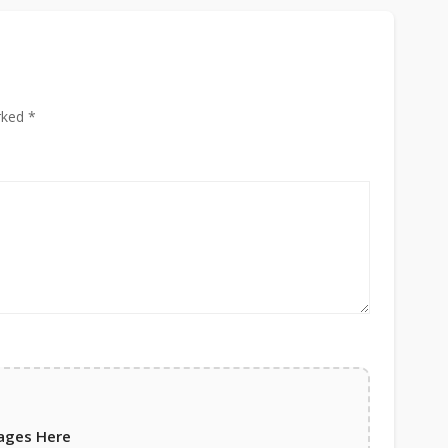
rked *
ages Here