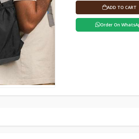
ADD TO CART
Order On WhatsA