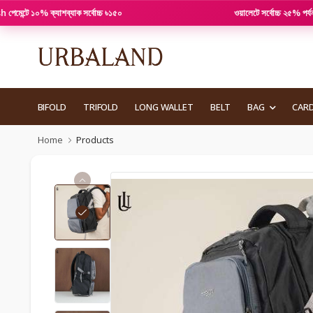
০% ক্যাশব্যাক সর্বোচ্চ ৳১৫০
ওয়ালেটে সর্বোচ্চ ২৫% পর্যন্ত ছাড়
BIFOLD
TRIFOLD
LONG WALLET
BELT
BAG
CAR
Home
Products