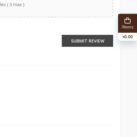
iles ( 3 max )
0
Items
৳0.00
SUBMIT REVIEW