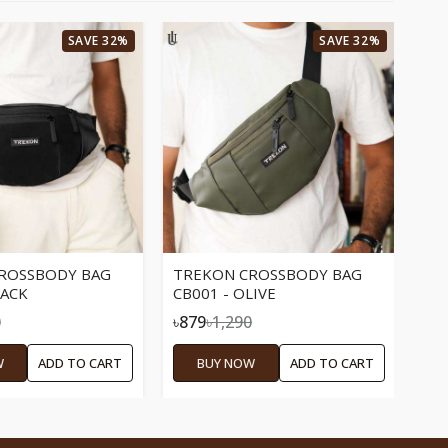
SAVE 32%
SAVE 32%
TR
CB
ROSSBODY BAG
TREKON CROSSBODY BAG
LACK
CB001 - OLIVE
৳1,
0
৳879
৳1,290
W
ADD TO CART
BUY NOW
ADD TO CART