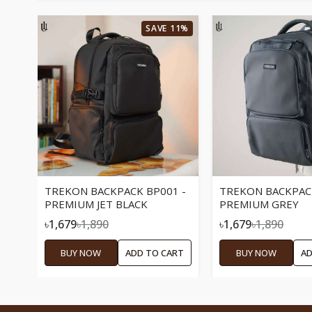
SAVE 11%
TREKON BACKPACK BP001 -
TREKON BACKPACK
PREMIUM JET BLACK
PREMIUM GREY
৳1,679
৳1,890
৳1,679
৳1,890
BUY NOW
ADD TO CART
BUY NOW
AD