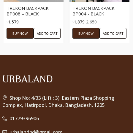
TREKON BACKPACK
TREKON BACKPACK
BP008 – BLACK
BP004 - BLACK
৳1,579
৳1,879
৳2,650
BUY NOW
ADD TO CART
BUY NOW
ADD TO CART
Shop No: 4/33 (Lift : 3), Eastern Plaza Shopping
Complex, Hatirpool, Dhaka, Bangladesh, 1205
01779396906
urbalandbd@gmail.com