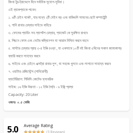
কিংবা টুর-ট্রাভেলে দিবে সর্বাধিক সূযোগ-সুবিধা।
এই ব্যাকপ্যাকে পাবেন:
১. ৬টি চেইন পকেট , যার মধ্যে ২টি মেইন বড় এবং বাকিগুলি সামনের ছোট কম্পার্ট্মেন্ট
২. পানি রাখার চেম্বার সাইডে বাহিরে
৩. ফোমের প্যাডিং সহ ল্যাপটপ চেম্বার, গ্যাজেট কে সুরক্ষিত রাখবে
৪. পিছনে ফোম এবং নেটের কম্বিনেশন যা আরাম নিশ্চিত করবে বহনে
৫. মাস্টার চেম্বার প্রায় ৩-৪ ইঞ্চি চওড়া , যা একসাথে ১০টি বই কিংবা ৫দিনের সকাল জামাকাপড়
ক্যারি করতে সাহায্য করবে
৬. সাইডে এবং চেইনে এক্সট্রা রাবার লুপ , যা সহজে খুলতে এবং লাগাতে সাহায্য করবে
৭. ওয়াটার রেজিস্টেন্স (পানিরোধী)
ম্যাটেরিয়াল: পিভিসি কোটেড ফ্যাবরিক
সাইজ: ১৬ ইঞ্চি উচ্চতা - ১২ ইঞ্চি দৈর্ঘ্য - ৬ ইঞ্ছি প্রস্থ
Capacity: 20 Liter
ওজনঃ ০.৫ কেজি
Average Rating
5.0
(3 Reviews)