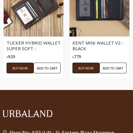
TUCKER HYBRID WALLET
KENT MINI WALLET V2 -
SUPER SOFT -
BLACK
CHOCOLATE
৳929
৳779
BUY NOW
ADD TO CART
BUY NOW
ADD TO CART
Shop No: 4/33 (Lift : 3), Eastern Plaza Shopping